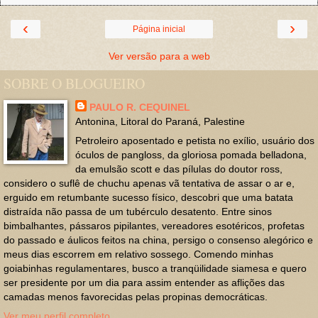
‹
›
Página inicial
Ver versão para a web
SOBRE O BLOGUEIRO
PAULO R. CEQUINEL
Antonina, Litoral do Paraná, Palestine
Petroleiro aposentado e petista no exílio, usuário dos
óculos de pangloss, da gloriosa pomada belladona,
da emulsão scott e das pílulas do doutor ross,
considero o suflê de chuchu apenas vã tentativa de assar o ar e,
erguido em retumbante sucesso físico, descobri que uma batata
distraída não passa de um tubérculo desatento. Entre sinos
bimbalhantes, pássaros pipilantes, vereadores esotéricos, profetas
do passado e áulicos feitos na china, persigo o consenso alegórico e
meus dias escorrem em relativo sossego. Comendo minhas
goiabinhas regulamentares, busco a tranqüilidade siamesa e quero
ser presidente por um dia para assim entender as aflições das
camadas menos favorecidas pelas propinas democráticas.
Ver meu perfil completo